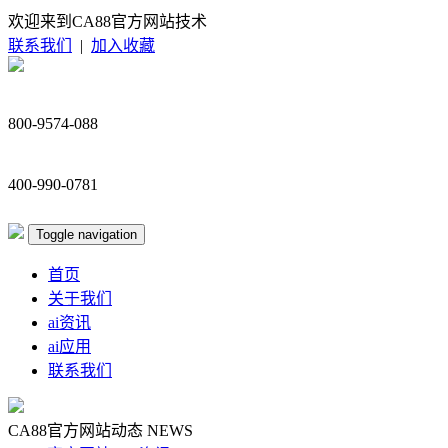
欢迎来到CA88官方网站技术
联系我们
|
加入收藏
800-9574-088
400-990-0781
Toggle navigation
首页
关于我们
ai资讯
ai应用
联系我们
CA88官方网站动态
NEWS