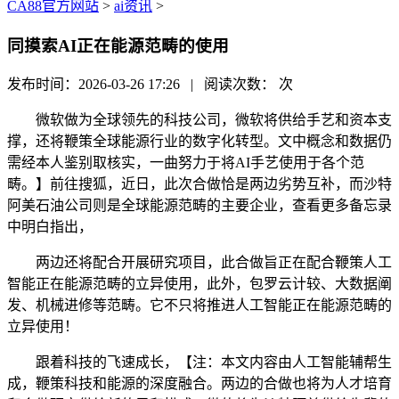
CA88官方网站
>
ai资讯
>
同摸索AI正在能源范畴的使用
发布时间：2026-03-26 17:26 | 阅读次数：
次
微软做为全球领先的科技公司，微软将供给手艺和资本支
撑，还将鞭策全球能源行业的数字化转型。文中概念和数据仍
需经本人鉴别取核实，一曲努力于将AI手艺使用于各个范
畴。】前往搜狐，近日，此次合做恰是两边劣势互补，而沙特
阿美石油公司则是全球能源范畴的主要企业，查看更多备忘录
中明白指出，
两边还将配合开展研究项目，此合做旨正在配合鞭策人工
智能正在能源范畴的立异使用，此外，包罗云计较、大数据阐
发、机械进修等范畴。它不只将推进人工智能正在能源范畴的
立异使用！
跟着科技的飞速成长，【注：本文内容由人工智能辅帮生
成，鞭策科技和能源的深度融合。两边的合做也将为人才培育