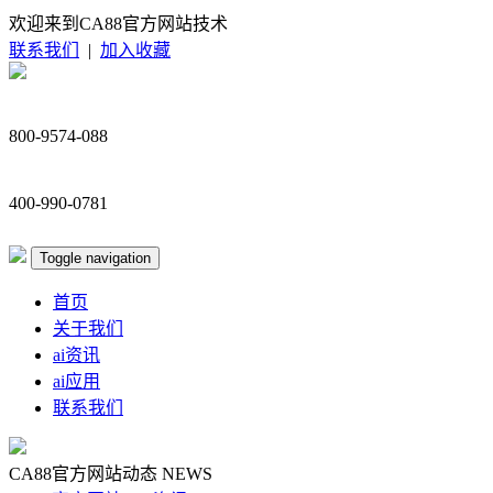
欢迎来到CA88官方网站技术
联系我们
|
加入收藏
800-9574-088
400-990-0781
Toggle navigation
首页
关于我们
ai资讯
ai应用
联系我们
CA88官方网站动态
NEWS