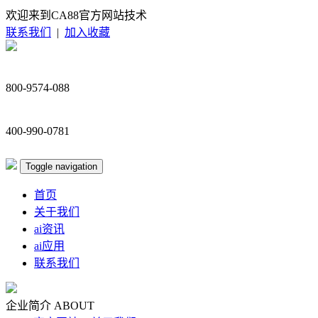
欢迎来到CA88官方网站技术
联系我们
|
加入收藏
800-9574-088
400-990-0781
Toggle navigation
首页
关于我们
ai资讯
ai应用
联系我们
企业简介
ABOUT