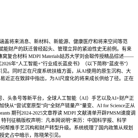
涵盖将来消息、新材料、新能源、健康医疗和将来空间等范
I赋能财产的跃迁曾经起头、管理立异的紧迫性史无前例。有来
料 MDPI Materials姑苏大学刘会聪传授精品综述——
《2026年“人工智能+”行业成长蓝皮书》（以下简称“蓝皮书”）
见。同时正在尺度系统扶植方面，从AI使用的原生沉构、大
平易近正在致辞中指出，为AI尺度化的将来成长供给了径。正在
头条号等新平台，全球人工智能（AI）手艺以及AI+财产正
室原型”向“全财产链量产”量变、AI for Science正从
 期刊2024-2025文章荐读 MDPI 文献清单开辟PMSM速度调
 MDPI 特刊征稿版权声明：凡本网说明“来历：中国科学报、科学
若何帮推手艺沉构和财产转型升级。系统梳理了国内政策从规划
传授史占中暗示，陈晓荣引见。