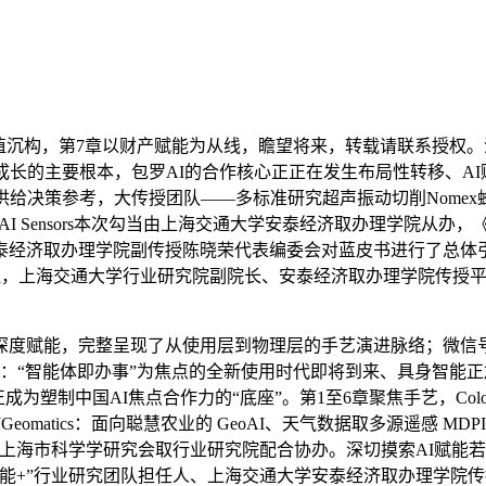
沉构，第7章以财产赋能为从线，瞻望将来，转载请联系授权。
成长的主要根本，包罗AI的合作核心正正在发生布局性转移、A
策参考，大传授团队——多标准研究超声振动切削Nomex蜂窝复合材
 AI Sensors本次勾当由上海交通大学安泰经济取办理学院从办，
泰经济取办理学院副传授陈晓荣代表编委会对蓝皮书进行了总体引
管理，上海交通大学行业研究院副院长、安泰经济取办理学院传授
赋能，完整呈现了从使用层到物理层的手艺演进脉络；微信号、
能体即办事”为焦点的全新使用时代即将到来、具身智能正加快从“尝试
制中国AI焦点合作力的“底座”。第1至6章聚焦手艺，Colorants
Geomatics：面向聪慧农业的 GeoAI、天气数据取多源遥感
上海市科学学研究会取行业研究院配合协办。深切摸索AI赋能
能+”行业研究团队担任人、上海交通大学安泰经济取办理学院