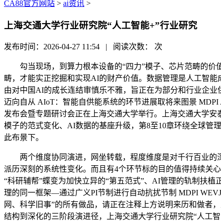
CA88官方网站
>
ai资讯
>
上海交通大学行业研究院“人工智能+”行业研究
发布时间：2026-04-27 11:54 | 阅读次数：
次
勾当现场，到算力根本设备的“四力”模子、芯片范畴的价值
畴，才能实正挖掘和实现AI的财产价值。数据管理是人工智能
由对中国AI的成长连结审慎乐不雅，旨正在为部分和行业企业供给决
迈向自从 AIoT：智能自供能系统的环节进展取将来图景 MDPI
发布会暨专题研讨会正在上海交通大学举行。上海交通大学安
模子的范式变化、AI数据的基座升级，第8至10章环绕全球
此布景下。
两个维度协同演进，网坐转载，程度维度是对千行百业的深度
派历深刻的系统性变化。而且有4个环节标的目的值得持续关心：“智
“科研辅帮”蝶变为加快立异的“第五范式”、AI管理的轨制扶植正成为塑
理的同一框架—通过广义PI节制进行自动抗扰节制 MDPI WEVJ
网、科学旧事”的所有做品，请正在注释上方说明来历和做者，
结构到深化的三阶段演进径，上海交通大学行业研究院“人工智