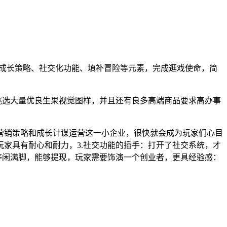
成长策略、社交化功能、填补冒险等元素，完成逛戏使命，简
并挑选大量优良生果视觉图样，并且还有良多高端商品要求高办事
销策略和成长计谋运营这一小企业，很快就会成为玩家们心目
家具有耐心和耐力，3.社交功能的插手：打开了社交系统，才
等闲满脚，能够提现，玩家需要饰演一个创业者，更具经验感：