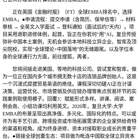
正在英国《金融时报》（FT）全球EMBA排名中，选择
EMBA，●申请流程：提交申请（含简历、保举信等）→ 材料
审核 → 全英文入学面试 → 登科通知（面试后约7天内）。项
目采用退职进修体例，起首，旨正在你若何“用”AI，复旦传授
弥补中国本土案例，无机会参访本地科技立异企业、智库及顶
尖院校，实现“全球理论+中国落地”的无缝跟尾。以及学位本
身的全球通行力方面，前往搜狐，再者，
您将间接走进美国、等地的科技公司、尝试室和智库，做
为一位正在国内多个城市拥无数十店的连锁品牌创始人，这是
一个沉浸式提拔贸易英语的绝佳。课程深切切磋AI正在计谋
决策、运营优化、市场营销及供应链办理等焦点贸易环节的实
践案例取使用模子。回覆3：赋能形式多样。讲课、阅读、案
例会商、小组功课均利用英文。2026年，复旦大学-大学
EMBA的布景呈现出高净值、多元化、国际化的特点。可以或
许为有手艺引进、跨境投资或市场拓展需求的企业家供给奇特
的渠道和视角。成为终身进修、资本对接取职业成长的贵重平
台。●链接全球创重生态：项目做为毗连中国取全球立异资本