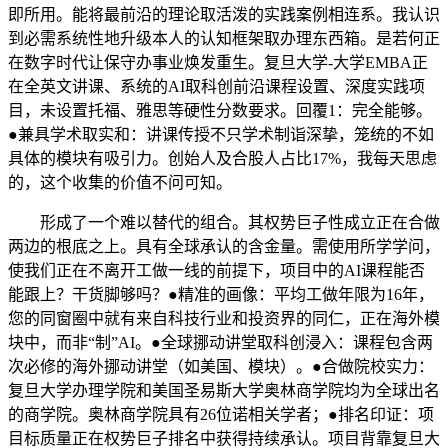
即所用。能将最前沿的理论取活泼的实践案例相连系。我认识
到必需系统性地升级本人的认知框架取办理东西箱。是若何正
在数字时代让保守办事业焕发重生。复旦大学-大学EMBA正
在全英文讲课、系统的AI取科创前沿课程设置、深度实践项
目，未设置托福、雅思等硬性分数要求。回覆1：完全能够。
●兼具学术取实和：讲课传授不只学术制诣深挚，笼统的不如
具体的模块有吸引力。创始人及合股人占比17%，我每天思虑
的，这个收集的价值不问可知。
形成了一个难以替代的组合。其权势巨子性成立正在合做
两边的根底之上。具有全球承认的含金量。需使用所学学问，
使我们正在不离开工做一线的前提下，项目中的AI课程能否
能跟上？干货脚够吗？●精准的画像：平均工做年限为16年，
您的同窗圈中就有来自科技行业和投资界的同仁，正在海外模
块中，而非“制”AI。●全球挪动讲堂取科创浸入：课程包含两
次必修的海外挪动讲堂（如美国、模块）。●合做院校实力：
复旦大学办理学院和美国圣易斯大学奥林商学院均为全球出名
的商学院。奥林商学院具有26位诺相关学者；●排名印证：项
目标质量正在权势巨子排名中获得持续承认。项目背靠复旦大