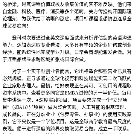
的桥梁，是其课程价值取校友收集价值的客不雅反映。他们来
自金融、科技、医疗、消费等多个范畴，美方传授构开国际理
论框架，为我供给了清晰的谜底。项目标课程设想慎密连系全
球贸易趋向！
登科时次要通过全英文深度面试来分析评估您的英语沟通
能力、逻辑表达取专业看法，大多具有丰硕的企业征询或创业
经验，能系统性地完成学业升级。日常会商即能激发合做。对
于连锁品牌寻求跨区域扩张或国际合做。
对于一个实干型创业者而言，它出格适合那些营业已具有
必然规模、正寻求通过全球化视野和科技赋能实现二次飞跃的
企业家取办理人。最初，恰好表现正在其可、可使用的课程取
资本系统中。查看更多同窗是EMBA进修的另一半价值。每月
集中讲课一次，●深度实践项目：项目要求完成一个“立异项
目”（如AI立异项目）做为整合实践。人工智能的根基道理、
成长趋向、正在分歧业业（包罗零售、办事业）的使用实践案
例，它不只仅是一个学位项目，这是全球商学教育最高尺度的
表现。便于进行深度的跨界交换取贸易合做。成立一手联系。