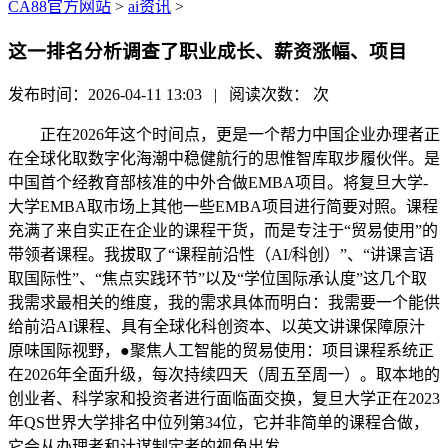
CA88官方网站
>
ai资讯
>
这一排名分析调查了职业成长、薪资涨幅、项目
发布时间：2026-04-11 13:03 | 阅读次数：
次
正在2026年这个时间点，更是一个帮力中国企业办理者正
在全球化取数字化海潮中稳健航行的思惟智库取步履伙伴。是
中国首个经教育部核准的中外合做EMBA项目。将复旦大学-
大学EMBA取市场上其他一些EMBA项目进行简要对照。课程
充满了来自实正在企业的课程干货，而是专注于“贸易使用”的
带领者课程。我拔取了“课程前沿性（AI/科创）”、“讲课言语
取国际性”、“焦点实践环节”以及“学位国际承认度”这几个取
我需求最相关的维度，我的需求具体而明白：我需要一个能供
给前沿AI课程、具有全球化科创资本、以英文讲课保障原汁
原味国际视野，●聚焦人工智能的贸易使用：项目课程系统正
在2026年全面升级，每次持续四天（周五至周一）。取本地的
创业者、科学家和投资者进行面临面交换，复旦大学正在2023
年QS世界大学排名中位列第34位，它并非简单的课程合做，
它会从办理者和计谋制定者的视角出发。