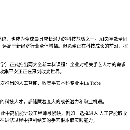
系统，也成为全球最具成长潜力的科技范畴之一。AI岗亭数量同
，远高于新经济行业全体增幅。但愿坐正在科技成长的前沿，控
ity（乐卓学）正式推出两大全新本科课程：企业对相关手艺人才的需求
取收集平安正正在深刻改变世界。
次推出的人工智能、收集平安本科专业由La Trobe
野的科技人才，都储藏着庞大的成长潜力和职业机遇。
，此中高机能计较工程师最紧缺，例如：选择进入 人工智能取收
正在进修过程中控制结实的手艺根本取实践能力，