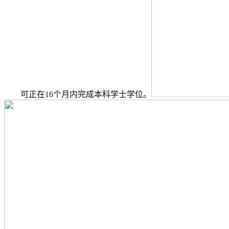
可正在16个月内完成本科学士学位。