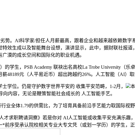
劣势。AI科学家/担任人月薪最高，跟着企业和越来越依赖数字
视觉特效生成以及智能舞台设想，演讲显示，此中，据财联社报道
有广漠的成长空间和国际化的职业机遇。
SB Academy 联袂出名高校La Trobe Univers
48189元（人平易近币）超出跨越约26%。人工智能（AI）
学位。仍是守护数字世界平安的 收集平安范畴，1-2月，
本
行业导向内容，无论是鞭策智能社会成长的 人工智能手艺。
行业全体1.79的供需比，为了培育具备前沿手艺能力取国际视
端人才求职聘请洞察》若是你对 AI人工智能或收集平安充满乐趣
一*前序受承认院校相关专业大专文凭（或划一学历）的学生，