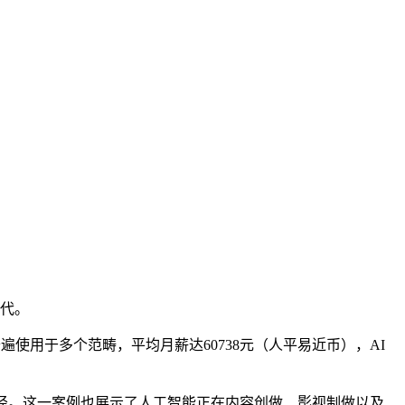
代。
遍使用于多个范畴，平均月薪达60738元（人平易近币），AI
。
径。这一案例也展示了人工智能正在内容创做、影视制做以及