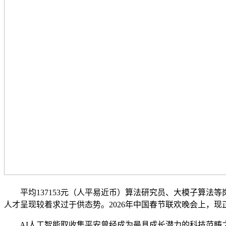
平均137153元（人平易近币）算法研究员、大模子算法等岗亭
人才呈现较着求过于供态势。2026年中国春节联欢晚会上，现正
AI人工智能取收集平安曾经成为最具成长潜力的科技范畴之