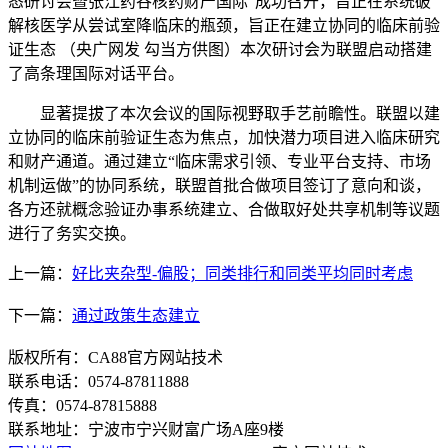
态研讨会暨张江药谷核药财产国际”成功召开，旨正在系统破
解核医学从尝试室降临床的瓶颈，旨正在建立协同的临床前验
证生态 （央广网发 勾当方供图）本次研讨会为联盟启动搭建
了高条理国际对话平台。
显著提拔了本次会议的国际视野取手艺前瞻性。联盟以建
立协同的临床前验证生态为焦点，加快潜力项目进入临床研究
和财产通道。通过建立“临床需求引领、专业平台支持、市场
机制运做”的协同系统，联盟首批合做项目签订了意向和谈，
各方还就概念验证办事系统建立、合做取好处共享机制等议题
进行了务实交换。
上一篇：
好比夹杂型-偏股；同类排行和同类平均同时考虑
下一篇：
通过政策生态建立
版权所有：CA88官方网站技术
联系电话：0574-87811888
传真：0574-87815888
联系地址：宁波市宁兴财富广场A座9楼