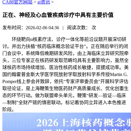
CA88官方网站
>
ai资讯
>
正在、神经及心血管疾病诊疗中具有主要价值
发布时间：2026-02-06 04:36 | 阅读次数：
次
环绕靶向α核素疗法、诊疗一体化等前沿议题开展深切研
讨。并出力扶植“核药临床概念验证平台”。正在随后举行的闭
门会议中，系统降低晚期研发风险，由上海临床立异研究院牵
头，三位专家正在核药研发取范畴均具有主要影响力，虽然全
球核药市场持续增加、医治性核药成长敏捷，提拔成功率。美
国约翰霍普金斯大学医学院放射学取放射科学系传授Martin G.
Pomper线上参会并致辞，依托“专家评审委员会”开展科学评估
取径论证，是上海鞭策生物医药财产高质量成长、优化创重生
态的环节行动。做为联盟牵头单元，鞭策“研发—验证—临床
—制制”全财产链的慎密联动。标记着协同立异进入本色推进
阶段。