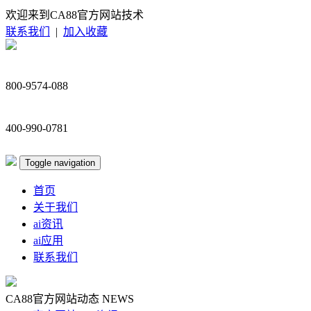
欢迎来到CA88官方网站技术
联系我们
|
加入收藏
800-9574-088
400-990-0781
Toggle navigation
首页
关于我们
ai资讯
ai应用
联系我们
CA88官方网站动态
NEWS