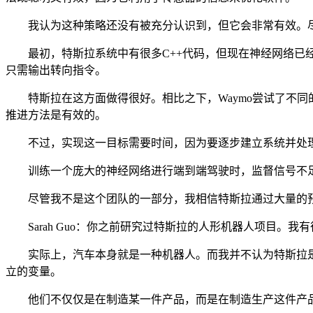
我认为这种策略还没有被充分认识到，但它会非常有效。尽
最初，特斯拉系统中有很多C++代码，但现在神经网络已经
只需输出转向指令。
特斯拉在这方面做得很好。相比之下，Waymo尝试了不同的
推进方法是有效的。
不过，实现这一目标需要时间，因为要逐步建立系统并处理
训练一个庞大的神经网络进行端到端驾驶时，监督信号不足
尽管我不是这个团队的一部分，我相信特斯拉通过大量的预
Sarah Guo：你之前研究过特斯拉的人形机器人项目。我
实际上，汽车本身就是一种机器人。而我并不认为特斯拉是
立的变量。
他们不仅仅是在制造某一件产品，而是在制造生产这件产品