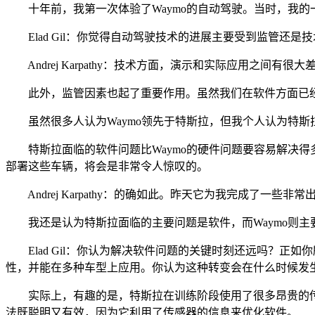
十年前，我第一次体验了Waymo的自动驾驶。当时，我的一位
Elad Gil：你觉得自动驾驶技术的进展主要受到监管还是
Andrej Karpathy：技术方面，演示和实际应用之间
此外，监管因素也起了重要作用。虽然我们在软件方面已经接
虽然很多人认为Waymo领先于特斯拉，但我个人认为特斯
特斯拉面临的软件问题比Waymo的硬件问题要容易解决得多
部署这些车辆，将会是非常令人惊叹的。
Andrej Karpathy：的确如此。昨天它为我完成了一些
我还是认为特斯拉面临的主要问题是软件，而Waymo则主要
Elad Gil：你认为解决软件问题的关键时刻还远吗？正
性，并能在多种车型上应用。你认为这种转变会在什么时候发
实际上，有趣的是，特斯拉在训练阶段使用了很多昂贵的传
法既聪明又有效，因为它利用了传感器的信息来优化软件。