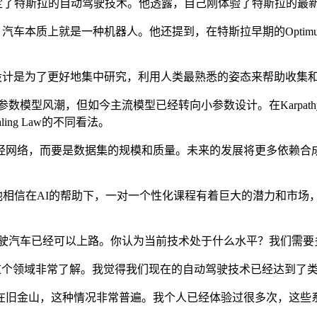
地肯定了特斯拉的自动驾驶技术。他透露，自己刚体验了特斯拉的
，汽车本质上就是一种机器人。他还提到，在特斯拉早期的Opti
形设计是为了更好地集中研究，利用人类最熟悉的姿态来帮助收集
型风潮，但如今主流模型已经转向小参数设计。在Karpathy的Yo
ing Law的不同看法。
和神经网络，而要是数据集的规模和质量。未来的发展将更多依赖
。他相信在AI的帮助下，一对一个性化课程有着巨大的潜力和市
动驾驶汽车已经可以上路。你认为当前技术处于什么水平？我们需
年，对这个领域非常了解。我觉得我们现在的自动驾驶技术已经达到了类
旧金山，这种情况非常普遍。我个人已经体验过很多次，这些系