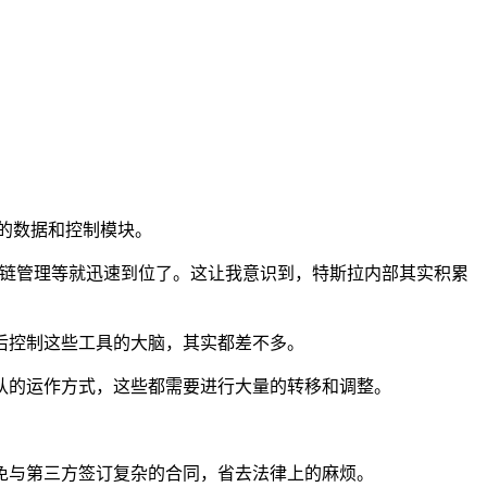
关的数据和控制模块。
供应链管理等就迅速到位了。这让我意识到，特斯拉内部其实积累
后控制这些工具的大脑，其实都差不多。
的运作方式，这些都需要进行大量的转移和调整。
与第三方签订复杂的合同，省去法律上的麻烦。