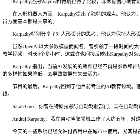
Karpathy还把Waymo和特斯拉做了比较，非常有信心
在人形机器人方面，Karpathy提出了独特的观点。他认为
员方面基本都是共享的。
Karpathy特别分享了对人形设计的思考，他认为保持人
虽然OpenAI以大参数模型而闻名，曾引领了一段时间的大参数模
教学视频，时长4个多小时，这或许也间接反映出Karpathy对Scal
Karpathy 指出，当前AI发展的的瓶颈已经不再是参数
的多样性如果降低，会导致数据集失去活力。
节目的最后，Karpathy回到了他目前专注的AI教育领域
线。
Sarah Guo：你曾在特斯拉领导自动驾驶部门，现在自
Andrej Karpathy：我在自动驾驶领域工作了大约五
今天的一些系统已经允许付费用户在城市中使用，尤其是在