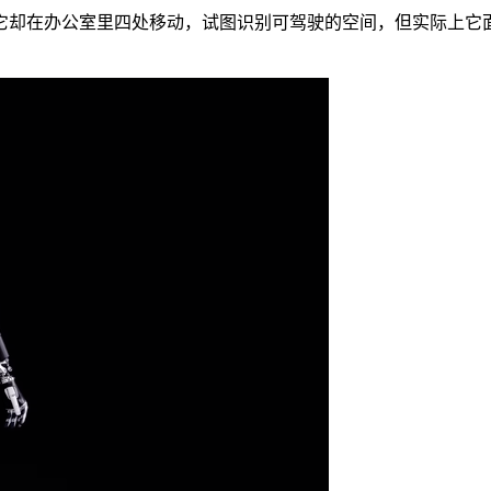
却在办公室里四处移动，试图识别可驾驶的空间，但实际上它面