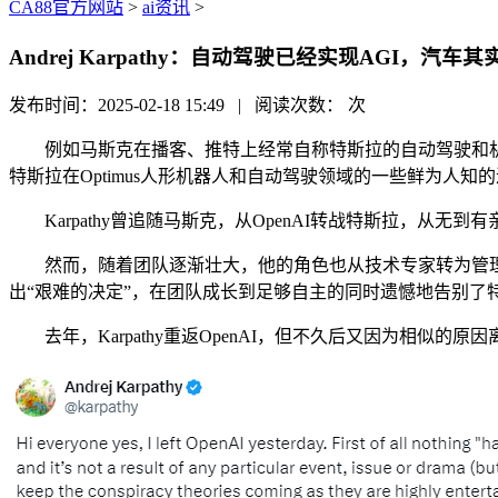
CA88官方网站
>
ai资讯
>
Andrej Karpathy：自动驾驶已经实现AGI，汽车其
发布时间：2025-02-18 15:49 | 阅读次数：
次
例如马斯克在播客、推特上经常自称特斯拉的自动驾驶和机器人“天下
特斯拉在Optimus人形机器人和自动驾驶领域的一些鲜为人知
Karpathy曾追随马斯克，从OpenAI转战特斯拉，从无
然而，随着团队逐渐壮大，他的角色也从技术专家转为管理者，
出“艰难的决定”，在团队成长到足够自主的同时遗憾地告别了
去年，Karpathy重返OpenAI，但不久后又因为相似的原因