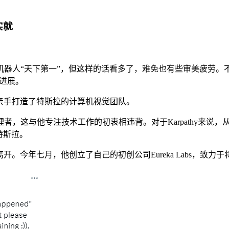
实就
第一”，但这样的话看多了，难免也有些审美疲劳。不过，前几天，And
的进展。
到有亲手打造了特斯拉的计算机视觉团队。
这与他专注技术工作的初衷相违背。对于Karpathy来说，
特斯拉。
离开。今年七月，他创立了自己的初创公司Eureka Labs，致力