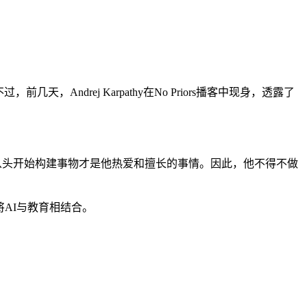
rej Karpathy在No Priors播客中现身，透露了
从头开始构建事物才是他热爱和擅长的事情。因此，他不得不做
于将AI与教育相结合。