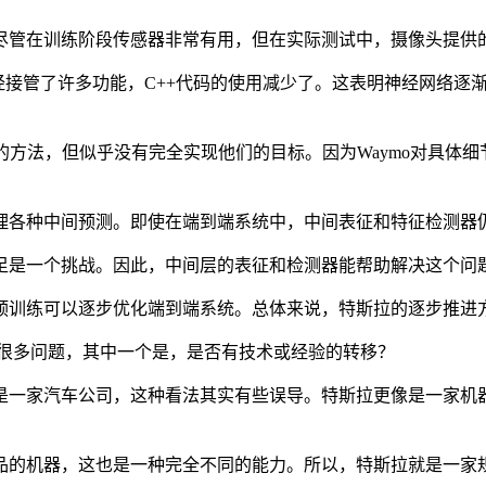
管在训练阶段传感器非常有用，但在实际测试中，摄像头提供
接管了许多功能，C++代码的使用减少了。这表明神经网络逐
方法，但似乎没有完全实现他们的目标。因为Waymo对具体
各种中间预测。即使在端到端系统中，中间表征和特征检测器仍
是一个挑战。因此，中间层的表征和检测器能帮助解决这个问
训练可以逐步优化端到端系统。总体来说，特斯拉的逐步推进
有很多问题，其中一个是，是否有技术或经验的转移？
一家汽车公司，这种看法其实有些误导。特斯拉更像是一家机器
的机器，这也是一种完全不同的能力。所以，特斯拉就是一家