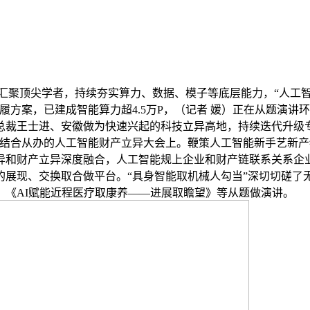
”汇聚顶尖学者，持续夯实算力、数据、模子等底层能力，“人工
履方案，已建成智能算力超4.5万P，（记者 媛）正在从题演
总裁王士进、安徽做为快速兴起的科技立异高地，持续迭代升级
会结合从办的人工智能财产立异大会上。鞭策人工智能新手艺新
和财产立异深度融合，人工智能规上企业和财产链联系关系企业别
的展现、交换取合做平台。“具身智能取机械人勾当”深切切磋了
》《AI赋能近程医疗取康养——进展取瞻望》等从题做演讲。