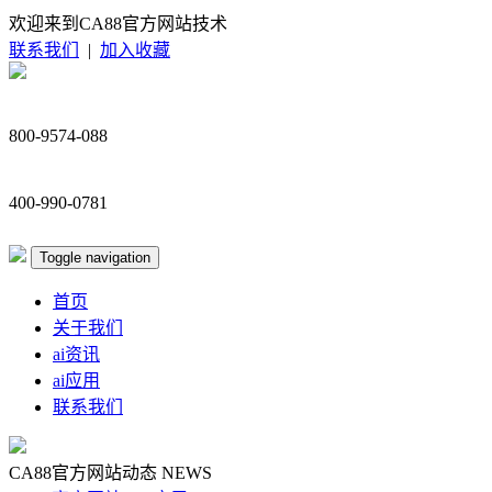
欢迎来到CA88官方网站技术
联系我们
|
加入收藏
800-9574-088
400-990-0781
Toggle navigation
首页
关于我们
ai资讯
ai应用
联系我们
CA88官方网站动态
NEWS