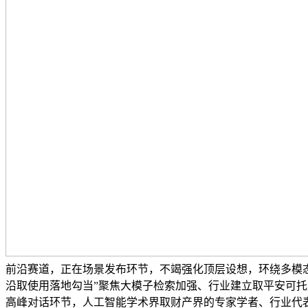
前沿赛道，正在场景发布环节，不竭强化顶层设想，环绕多模
沿取使用落地勾当”聚焦大模子检索加强、行业建立取平安可托
高峰对话环节，人工智能学术界取财产界的专家学者、行业代