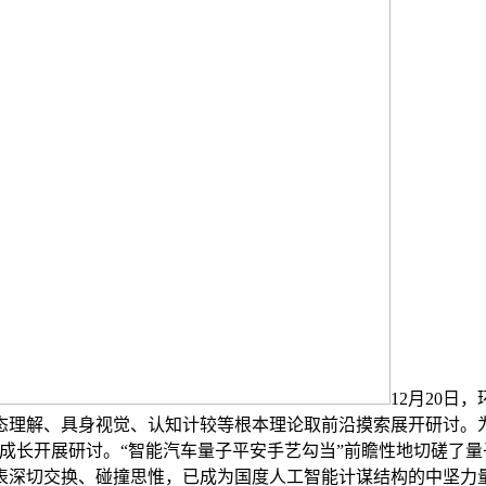
12月20日
态理解、具身视觉、认知计较等根本理论取前沿摸索展开研讨。
成长开展研讨。“智能汽车量子平安手艺勾当”前瞻性地切磋了
表深切交换、碰撞思惟，已成为国度人工智能计谋结构的中坚力