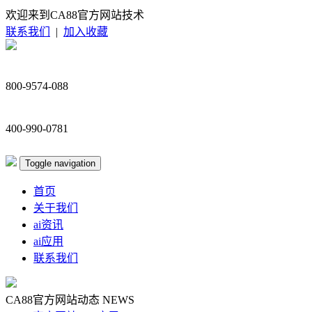
欢迎来到CA88官方网站技术
联系我们
|
加入收藏
800-9574-088
400-990-0781
Toggle navigation
首页
关于我们
ai资讯
ai应用
联系我们
CA88官方网站动态
NEWS