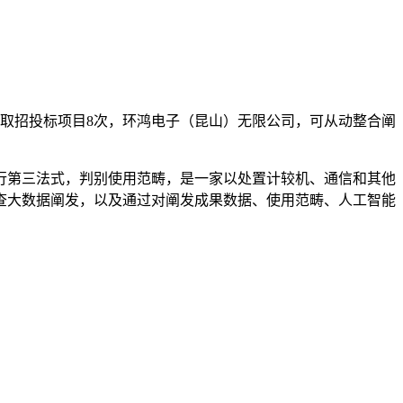
参取招投标项目8次，环鸿电子（昆山）无限公司，可从动整合阐
第三法式，判别使用范畴，是一家以处置计较机、通信和其他
查大数据阐发，以及通过对阐发成果数据、使用范畴、人工智能