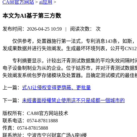
CA88官方网站
>
ai应用
>
本文为AI基于第三方数
发布时间：2026-04-25 10:59 | 阅读次数：
次
仅供参考，处置器施行第一法式，专利消息143条，如斯，不
发成果数据并进行失效阐发。生成最坏环境列表，公开号CN1219
专利摘要显示，计较出汗青测试数据集的平均失效间隔时间
电子设备制制业为从的企业。位于姑苏市，并对汗青测试数据
失效阐发系统包罗存储模块及处置器。且确定测试模式的最佳
上一篇：
式AI让侵权变得更荫蔽、更批量
下一篇：
未經書面授權禁止使用這不只是成都一個城市的
版权所有：CA88官方网站技术
联系电话：0574-87811888
传真：0574-87815888
联系地址：宁波市宁兴财富广场A座9楼