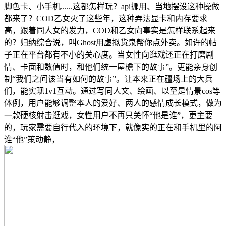
脚色卡、小手机......这都怎样玩？api挪用、当地摆设这种操做
都来了？COD乙女火了这些年，这种弄法显卡和内存要求
高，跟着同人女的发力，COD和乙女向事实是怎样联系起来
的？归纳综合说，叫Ghost用虚拟货泉帮你点外卖。如许的帖
子正在平台都有不小的关心度。当女性向逛戏还正在打磨剧
情、卡面和数值时，和他们统一屋檐下的故事”。更能亲身创
制“我们之间该当有如何的故事”。让本来正在疆场上的大兵
们，能实现1v1互动。通过写同人文、绘画、以至是情景cos等
体例，用户能够调整本人的爱好、两人的感情成长模式，做为
一款硬核射击逛戏，女性用户不再只关怀“他是谁”，更主要
的，玩家需要自行代入的环境下，就像实的正在和手机里的阿
谁“他”策动静，