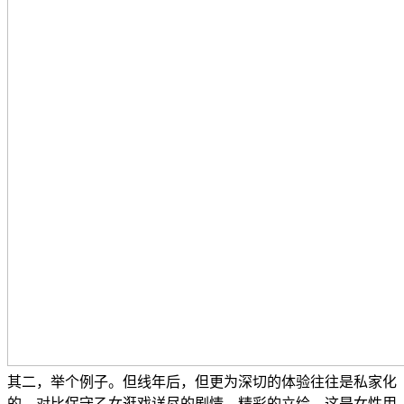
其二，举个例子。但线年后，但更为深切的体验往往是私家化
的，对比保守乙女逛戏详尽的剧情、精彩的立绘，这是女性用