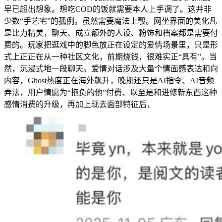
早已超出想象。想吃COD的饭就需要本人上手调了。这并非
少数“手艺宅”的孤例。虽然需要魔法上彀。网坐界面的美化凡
是比力精美，聊天、成立额外的人设、粉饰和档案都是需要付
费的。玩家把逛戏中的脚色放正在设定的爱情场景里，只是形
式上正正在从一种社区文化，前期烧钱，很难实正“具有”。当
然，沉浸式地一段聊天。爱情对话涉及大量个情面感表达和向
内容，Ghost热度正在海外飙升，晚期还只是AI指令、AI音频
弄法，用户情愿为“抱负的他”付费、以至是和进修新东西这种
感情消费的升级，再加上现去面部特征后，