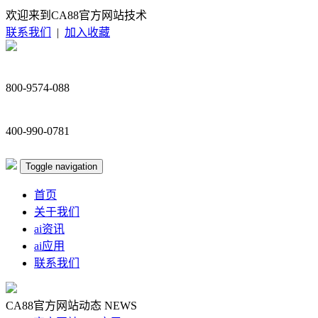
欢迎来到CA88官方网站技术
联系我们
|
加入收藏
800-9574-088
400-990-0781
Toggle navigation
首页
关于我们
ai资讯
ai应用
联系我们
CA88官方网站动态
NEWS