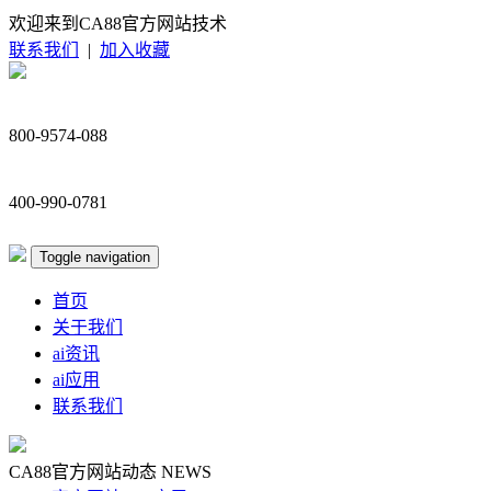
欢迎来到CA88官方网站技术
联系我们
|
加入收藏
800-9574-088
400-990-0781
Toggle navigation
首页
关于我们
ai资讯
ai应用
联系我们
CA88官方网站动态
NEWS