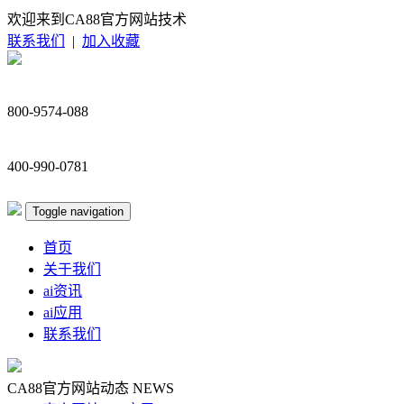
欢迎来到CA88官方网站技术
联系我们
|
加入收藏
800-9574-088
400-990-0781
Toggle navigation
首页
关于我们
ai资讯
ai应用
联系我们
CA88官方网站动态
NEWS