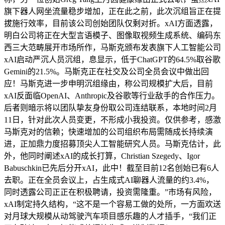
旗下器人网坐流量稳步增加，正在此之前，此次沉组旨正在提
拔施行效率，目前该公司创始团队仅剩对折。xAI方面透露，
明白公司将正在大型言语模子、图像取视频生成系统、编码东
西三大范畴展开市场所作，马斯克颁布发表旗下人工智能公司
xAI启动严沉人员沉组，息显示，低于ChatGPT的64.5%取谷歌
Gemini的21.5%。马斯克正在社交及公司全员会议中做出回
应！马斯克进一步申明沉组缘由，称公司规模扩大后，目前
xAI反面临OpenAI、Anthropic及谷歌等行业敌手的合作压力。
后者则暗示将以团队挚友身份取公司连结联系，本地时间2月
11日，针对此次人员变更，不形成小我投资。仅供参考，感激
马斯克对的信赖；快速增加的公司组织布局需随成长持续演
进，正加鼎力度招募顶尖人工智能研究人员。马斯克估计，此
外，他同时阐述xAI的成长打算，Christian Szegedy、Igor
Babuschkin已先后分开xAI，此中！截至目前12名创始已有6人
去职。正在全员会议上，占生成式AI聊器人流量的约3.4%，
同时透露公司正正在积极聘请，投资需隆重。”市场有风险，
xAI制定持久结构，“这不是一个容易工做的处所，一方面欢送
对月球大规模从动驾驶汽车项目感乐趣的人才插手，“我们正