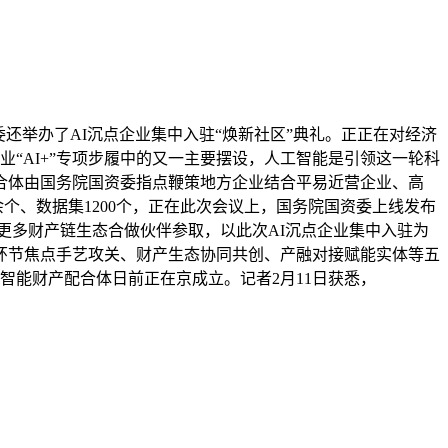
还举办了AI沉点企业集中入驻“焕新社区”典礼。正正在对经济
业“AI+”专项步履中的又一主要摆设，人工智能是引领这一轮科
配合体由国务院国资委指点鞭策地方企业结合平易近营企业、高
余个、数据集1200个，正在此次会议上，国务院国资委上线发布
引更多财产链生态合做伙伴参取，以此次AI沉点企业集中入驻为
环节焦点手艺攻关、财产生态协同共创、产融对接赋能实体等五
智能财产配合体日前正在京成立。记者2月11日获悉，