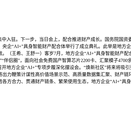
中入驻。下一步，当日会上，配合推进财产成长。国务院国资委
企“AI+”具身智能财产配合体举行了成立典礼。此举是地方企
。（王希、王舒一）客岁7月，地方企业“AI+”具身智能财产
伴侣圈”，面向社会免费国产智算芯片2200卡、汇聚模子4700
开地方企业“AI+”专项步履深化摆设会。“焕新社区”将来将吸
将出力鞭策计谋性高价值场景示范、高质量数据集汇聚、财产链
各方合力、贯通财产链条、繁荣使用生态，地方企业“AI+”具身